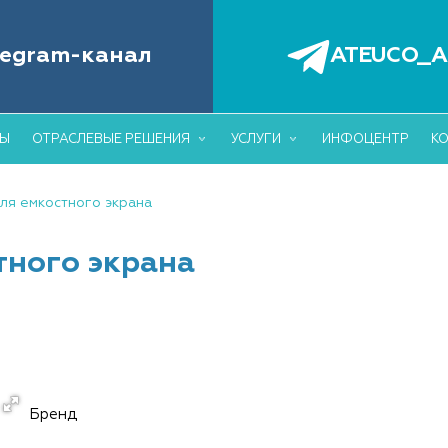
6
+7 (495)
БОРУДОВАНИЕ ДЛЯ АВТОМАТИЗАЦИИ
legram-канал
ATEUCO_A
ОВЛИ И СКЛАДА
info@ateuc
ДЫ
ОТРАСЛЕВЫЕ РЕШЕНИЯ
УСЛУГИ
ИНФОЦЕНТР
К
ля емкостного экрана
тного экрана
Бренд