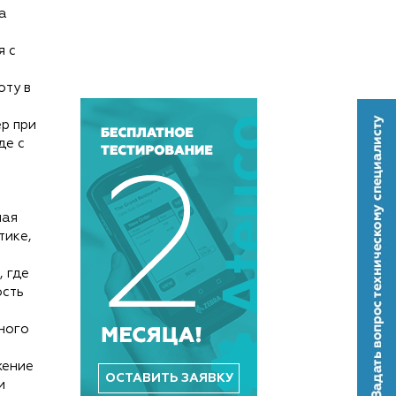
а
я с
оту в
р при
де с
чая
тике,
 где
ость
ного
жение
ОСТАВИТЬ ЗАЯВКУ
и