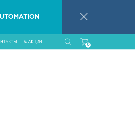
46 89 26
Обратный звонок
UTOMATION
o.ru
понедельник-пятница 09:30 – 18:00
ОНТАКТЫ
% АКЦИИ
0