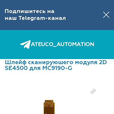
IT-ОБОРУДОВАНИЕ ДЛЯ АВТОМАТИЗАЦИИ
ТОРГОВЛИ И СКЛАДА
Подпишитесь на
Обратный звонок
646 89 26
+7 (495)
наш Telegram-канал
0
ATEUCO_AUTOMATION
Главная
Каталог
ЗИП
Шлейф сканируюшего модуля 2D SE4500 для MC9190-G
Шлейф сканируюшего модуля 2D
SE4500 для MC9190-G