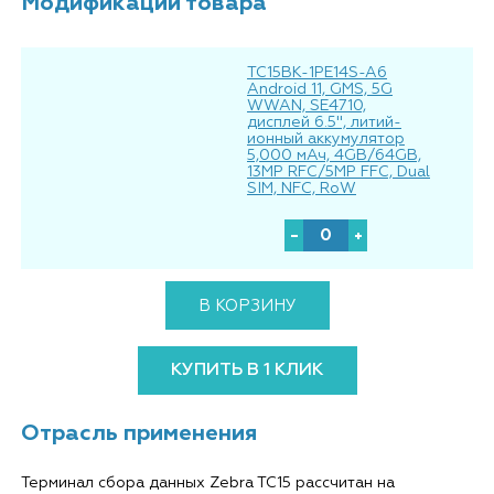
Модификации товара
TC15BK-1PE14S-A6
Android 11, GMS, 5G
WWAN, SE4710,
дисплей 6.5", литий-
ионный аккумулятор
5,000 мАч, 4GB/64GB,
13MP RFC/5MP FFC, Dual
SIM, NFC, RoW
В КОРЗИНУ
КУПИТЬ В 1 КЛИК
Отрасль применения
Терминал сбора данных Zebra TC15 рассчитан на