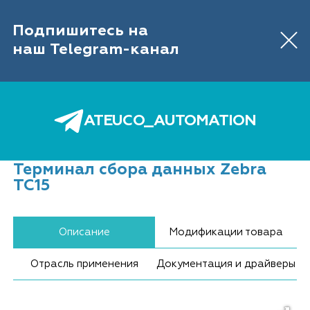
IT-ОБОРУДОВАНИЕ ДЛЯ АВТОМАТИЗАЦИИ
ТОРГОВЛИ И СКЛАДА
Подпишитесь на
Обратный звонок
646 89 26
+7 (495)
наш Telegram-канал
0
ATEUCO_AUTOMATION
Главная
Каталог
ТСД
ТСД Zebra
Терминал сбора данных Zebra TC15
Терминал сбора данных Zebra
TC15
Описание
Модификации товара
Отрасль применения
Документация и драйверы