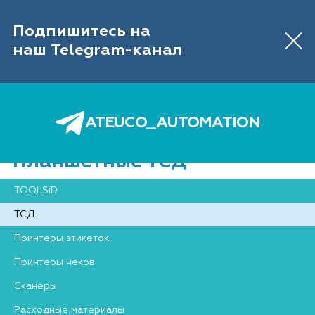
IT-ОБОРУДОВАНИЕ ДЛЯ АВТОМАТИЗАЦИИ
ТОРГОВЛИ И СКЛАДА
Подпишитесь на
Обратный звонок
646 89 26
+7 (495)
наш Telegram-канал
0
ATEUCO_AUTOMATION
Планшетные ТСД
Главная
Каталог
ТСД
Планшетные ТСД
TOOLSiD
ТСД
Принтеры этикеток
Принтеры чеков
Сканеры
Расходные материалы