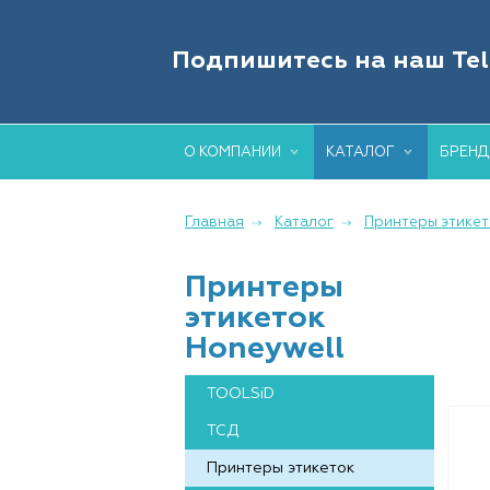
IT-О
Подпишитесь на наш Te
ТОРГ
О КОМПАНИИ
КАТАЛОГ
БРЕН
Главная
Каталог
Принтеры этикет
Принтеры
этикеток
Honeywell
TOOLSiD
ТСД
Принтеры этикеток