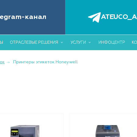
6
+7 (495)
БОРУДОВАНИЕ ДЛЯ АВТОМАТИЗАЦИИ
legram-канал
ATEUCO_A
ОВЛИ И СКЛАДА
info@ateuc
ДЫ
ОТРАСЛЕВЫЕ РЕШЕНИЯ
УСЛУГИ
ИНФОЦЕНТР
К
Принтеры этикеток Honeywell
ок