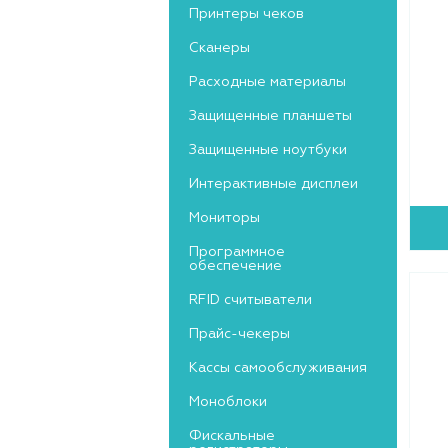
Принтеры чеков
Сканеры
Расходные материалы
Защищенные планшеты
Защищенные ноутбуки
Интерактивные дисплеи
Мониторы
Программное
обеспечение
RFID считыватели
Прайс-чекеры
Кассы самообслуживания
Моноблоки
Фискальные