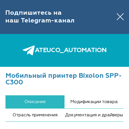
IT-ОБОРУДОВАНИЕ ДЛЯ АВТОМАТИЗАЦИИ
ТОРГОВЛИ И СКЛАДА
Подпишитесь на
Обратный звонок
646 89 26
+7 (495)
наш Telegram-канал
0
ATEUCO_AUTOMATION
Главная
Каталог
Принтеры этикеток
Принтеры этикеток Bixolon
Мобильный принтер Bixolon SPP-C300
Мобильный принтер Bixolon SPP-
C300
Описание
Модификации товара
Отрасль применения
Документация и драйверы