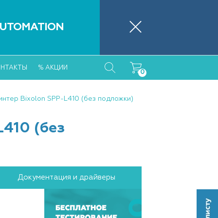
46 89 26
Обратный звонок
UTOMATION
o.ru
понедельник-пятница 09:30 – 18:00
ОНТАКТЫ
% АКЦИИ
0
нтер Bixolon SPP-L410 (без подложки)
410 (без
Документация и драйверы