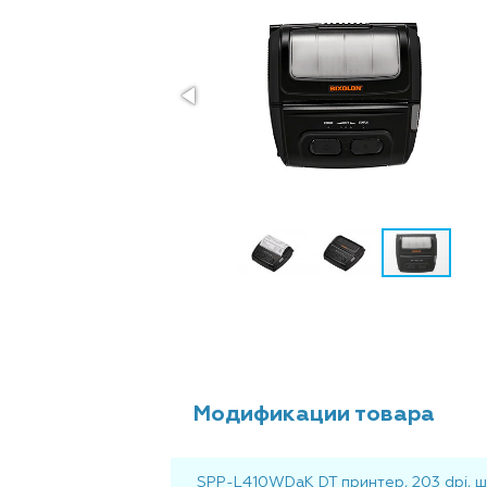
Модификации товара
SPP-L410WDaK DT принтер, 203 dpi, ши