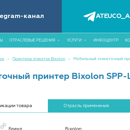
6
+7 (495)
БОРУДОВАНИЕ ДЛЯ АВТОМАТИЗАЦИИ
legram-канал
ATEUCO_A
ОВЛИ И СКЛАДА
info@ateuc
ДЫ
ОТРАСЛЕВЫЕ РЕШЕНИЯ
УСЛУГИ
ИНФОЦЕНТР
К
Мобильный этикеточный при
ок
Принтеры этикеток Bixolon
очный принтер Bixolon SPP-L
икации товара
Отрасль применения
Бренд
Bixolon