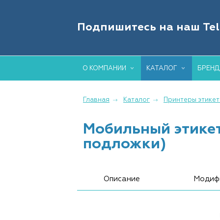
IT-О
Подпишитесь на наш Te
ТОРГ
О КОМПАНИИ
КАТАЛОГ
БРЕН
Главная
Каталог
Принтеры этикет
Мобильный этикет
подложки)
Описание
Модиф